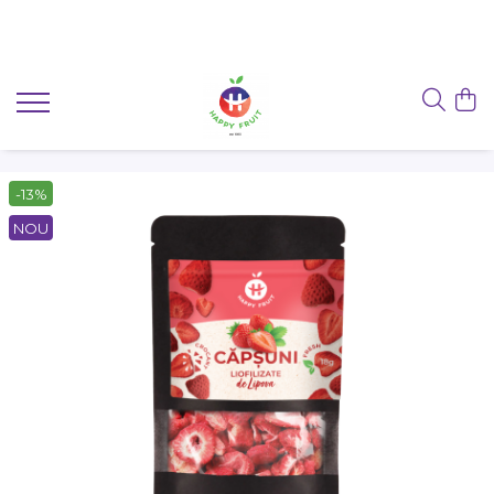
-13%
NOU