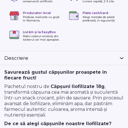
conservanți artificiali.
Livrare rapidă, 2-3 zile.
Producator local
Plata cash/card
Produse realizate cu grijă
Alegi metoda de plată
în România.
preferată, în siguranță.
Livrăm și la EasyBox
Ridici coletul oricând, din
lockerul cel mai apropiat.
Descriere
Savurează gustul căpșunilor proaspete în
fiecare fruct!
Pachetul nostru de
Căpșuni liofilizate 18g
,
transformă căpșuna cea mai aromată și suculentă
într-un snack crocant, plin de savoare. Prin procesul
avansat de liofilizare, eliminăm apa, dar păstrăm
farmecul autentic: culoarea, aroma intensă și
nutrienții esențiali.
De ce să alegi căpșunile noastre liofilizate?