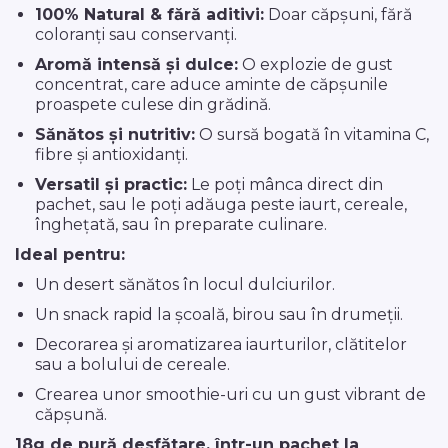
100% Natural & fără aditivi:
Doar căpșuni, fără
coloranți sau conservanți.
Aromă intensă și dulce:
O explozie de gust
concentrat, care aduce aminte de căpșunile
proaspete culese din grădină.
Sănătos și nutritiv:
O sursă bogată în vitamina C,
fibre și antioxidanți.
Versatil și practic:
Le poți mânca direct din
pachet, sau le poți adăuga peste iaurt, cereale,
înghețată, sau în preparate culinare.
Ideal pentru:
Un desert sănătos în locul dulciurilor.
Un snack rapid la școală, birou sau în drumeții.
Decorarea și aromatizarea iaurturilor, clătitelor
sau a bolului de cereale.
Crearea unor smoothie-uri cu un gust vibrant de
căpșună.
18g de pură desfătare, într-un pachet la